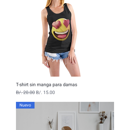
T-shirt sin manga para damas
Precio
Precio de oferta
B/. 20.00
B/. 15.00
Nuevo