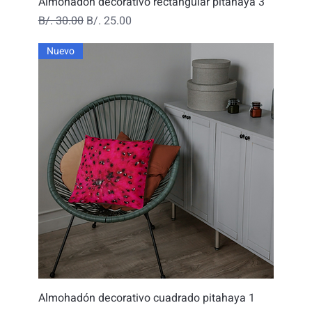
Almohadón decorativo rectangular pitahaya 3
Precio
Precio de oferta
B/. 30.00
B/. 25.00
Nuevo
Almohadón decorativo cuadrado pitahaya 1