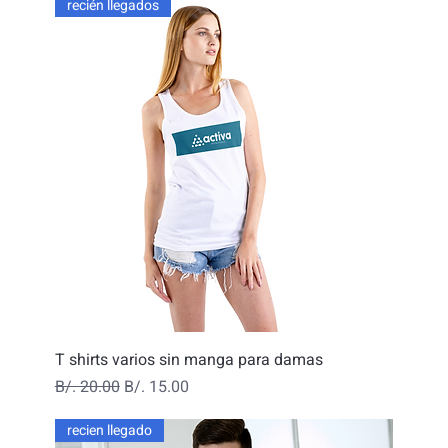
recién llegados
T shirts varios sin manga para damas
Precio
Precio de oferta
B/. 20.00
B/. 15.00
recien llegado