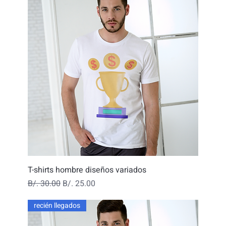
T-shirts hombre diseños variados
Precio
Precio de oferta
B/. 30.00
B/. 25.00
recién llegados