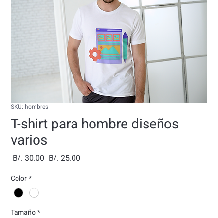
SKU: hombres
T-shirt para hombre diseños
varios
Precio
Precio
 B/. 30.00 
B/. 25.00
de
Color
*
oferta
Tamaño
*