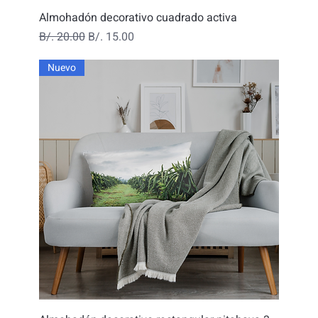
Almohadón decorativo cuadrado activa
Precio
Precio de oferta
B/. 20.00
B/. 15.00
Nuevo