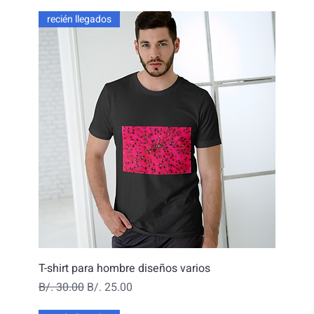
recién llegados
T-shirt para hombre diseños varios
Precio
Precio de oferta
B/. 30.00
B/. 25.00