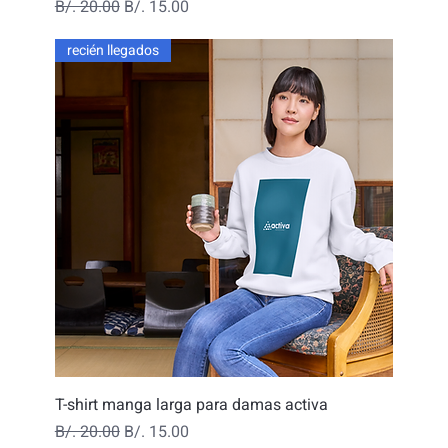
Precio
Precio de oferta
B/. 20.00
B/. 15.00
recién llegados
T-shirt manga larga para damas activa
Precio
Precio de oferta
B/. 20.00
B/. 15.00