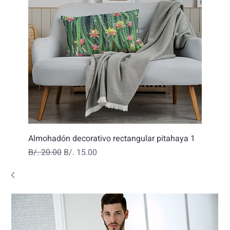
Almohadón decorativo rectangular pitahaya 1
Precio
Precio de oferta
B/. 20.00
B/. 15.00