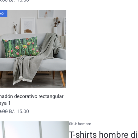
vo
Vista rápida
adón decorativo rectangular
aya 1
o
Precio de oferta
0.00
B/. 15.00
SKU: hombre
T-shirts hombre d