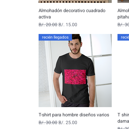
Vista rápida
Almohadón decorativo cuadrado
Almoh
activa
pitah
Precio
Precio de oferta
Preci
B/. 20.00
B/. 15.00
B/. 3
recién llegados
reci
Vista rápida
T-shirt para hombre diseños varios
T shi
dama
Precio
Precio de oferta
B/. 30.00
B/. 25.00
Preci
B/. 2