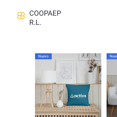
COOPAEP
R.L.
Nuevo
Nue