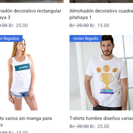
Vista rápida
Vista rápida
adón decorativo rectangular
Almohadón decorativo cuadr
aya 3
pitahaya 1
o
Precio de oferta
Precio
Precio de oferta
0.00
B/. 25.00
B/. 20.00
B/. 15.00
én llegados
recien llegado
Vista rápida
Vista rápida
rts varios sin manga para
T-shirts hombre diseños varia
s
Precio
Precio de oferta
B/. 30.00
B/. 25.00
o
Precio de oferta
0.00
B/. 15.00