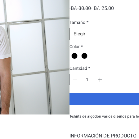
Precio
Precio
 B/. 30.00 
B/. 25.00
de
Tamaño
*
oferta
Elegir
Color
*
Cantidad
*
T-shirts de algodon varios diseños para 
INFORMACIÓN DE PRODUCTO