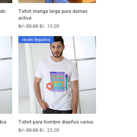
Vista rápida
ado
T-shirt manga larga para damas
activa
Precio
Precio de oferta
B/. 20.00
B/. 15.00
recién llegados
Vista rápida
dos
T-shirt para hombre diseños varios
Precio
Precio de oferta
B/. 30.00
B/. 25.00