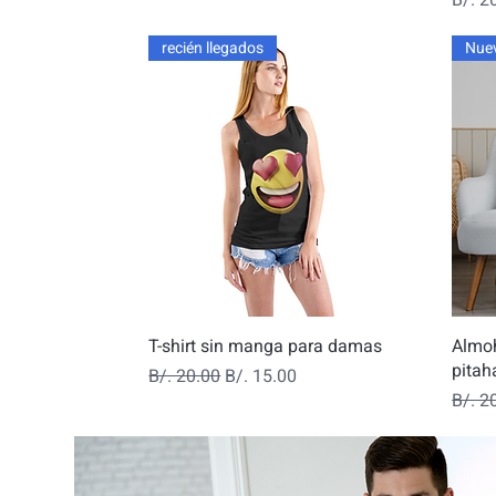
recién llegados
Nue
Vista rápida
T-shirt sin manga para damas
Almoh
pitah
Precio
Precio de oferta
B/. 20.00
B/. 15.00
Preci
B/. 2